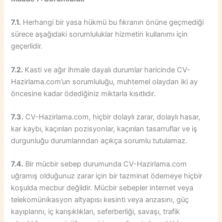
7.1.
Herhangi bir yasa hükmü bu fıkranın önüne geçmediği
sürece aşağıdaki sorumluluklar hizmetin kullanımı için
geçerlidir.
7.2.
Kasti ve ağır ihmale dayalı durumlar haricinde CV-
Hazirlama.com’un sorumluluğu, muhtemel olaydan iki ay
öncesine kadar ödediğiniz miktarla kısıtlıdır.
7.3.
CV-Hazirlama.com, hiçbir dolaylı zarar, dolaylı hasar,
kar kaybı, kaçırılan pozisyonlar, kaçırılan tasarruflar ve iş
durgunluğu durumlarından açıkça sorumlu tutulamaz.
7.4.
Bir mücbir sebep durumunda CV-Hazirlama.com
uğramış olduğunuz zarar için bir tazminat ödemeye hiçbir
koşulda mecbur değildir. Mücbir sebepler internet veya
telekomünikasyon altyapısı kesinti veya arızasını, güç
kayıplarını, iç karışıklıkları, seferberliği, savaşı, trafik