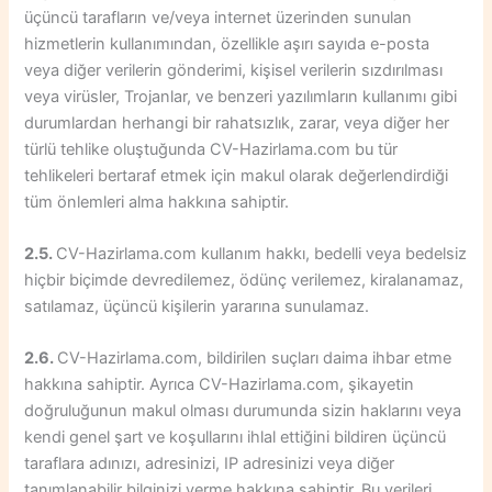
üçüncü tarafların ve/veya internet üzerinden sunulan
hizmetlerin kullanımından, özellikle aşırı sayıda e-posta
veya diğer verilerin gönderimi, kişisel verilerin sızdırılması
veya virüsler, Trojanlar, ve benzeri yazılımların kullanımı gibi
durumlardan herhangi bir rahatsızlık, zarar, veya diğer her
türlü tehlike oluştuğunda CV-Hazirlama.com bu tür
tehlikeleri bertaraf etmek için makul olarak değerlendirdiği
tüm önlemleri alma hakkına sahiptir.
2.5.
CV-Hazirlama.com kullanım hakkı, bedelli veya bedelsiz
hiçbir biçimde devredilemez, ödünç verilemez, kiralanamaz,
satılamaz, üçüncü kişilerin yararına sunulamaz.
2.6.
CV-Hazirlama.com, bildirilen suçları daima ihbar etme
hakkına sahiptir. Ayrıca CV-Hazirlama.com, şikayetin
doğruluğunun makul olması durumunda sizin haklarını veya
kendi genel şart ve koşullarını ihlal ettiğini bildiren üçüncü
taraflara adınızı, adresinizi, IP adresinizi veya diğer
tanımlanabilir bilginizi verme hakkına sahiptir. Bu verileri