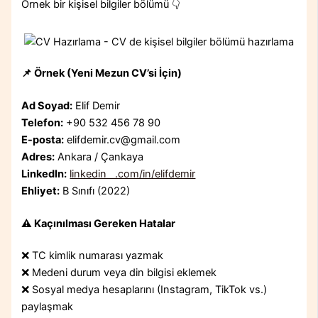
Örnek bir kişisel bilgiler bölümü 👇
📌
Örnek (Yeni Mezun CV’si İçin)
Ad Soyad:
Elif Demir
Telefon:
+90 532 456 78 90
E-posta:
elifdemir.cv@gmail.com
Adres:
Ankara / Çankaya
LinkedIn:
linkedin .com/in/elifdemir
Ehliyet:
B Sınıfı (2022)
⚠️
Kaçınılması Gereken Hatalar
❌ TC kimlik numarası yazmak
❌ Medeni durum veya din bilgisi eklemek
❌ Sosyal medya hesaplarını (Instagram, TikTok vs.)
paylaşmak