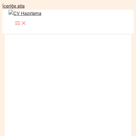
İçeriğe atla