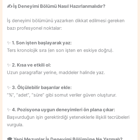
✍️ İş Deneyimi Bölümü Nasıl Hazırlanmalıdır?
İş deneyimi bölümünü yazarken dikkat edilmesi gereken
bazı profesyonel noktalar:
✨
1. Son işten başlayarak yaz:
Ters kronolojik sıra (en son işten en eskiye doğru).
✨
2. Kısa ve etkili ol:
Uzun paragraflar yerine, maddeler halinde yaz.
✨
3. Ölçülebilir başarılar ekle:
“%”, “adet”, “süre” gibi somut veriler güven oluşturur.
✨
4. Pozisyona uygun deneyimleri ön plana çıkar:
Başvurduğun işin gerektirdiği yeteneklerle ilişkili tecrübeleri
vurgula.
🎓 Yeni Mezunlar İş Deneyimi Bölümüne Ne Yazmalı?