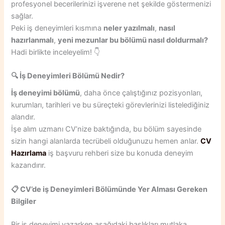
profesyonel becerilerinizi işverene net şekilde göstermenizi
sağlar.
Peki iş deneyimleri kısmına
neler yazılmalı
,
nasıl
hazırlanmalı
,
yeni mezunlar bu bölümü nasıl doldurmalı?
Hadi birlikte inceleyelim! 👇
🔍 İş Deneyimleri Bölümü Nedir?
İş deneyimi bölümü
, daha önce çalıştığınız pozisyonları,
kurumları, tarihleri ve bu süreçteki görevlerinizi listelediğiniz
alandır.
İşe alım uzmanı CV’nize baktığında, bu bölüm sayesinde
sizin hangi alanlarda tecrübeli olduğunuzu hemen anlar.
CV
Hazırlama
iş başvuru rehberi size bu konuda deneyim
kazandırır.
📋 CV’de iş Deneyimleri Bölümünde Yer Alması Gereken
Bilgiler
Bir iş deneyimi yazarken aşağıdaki başlıkları mutlaka