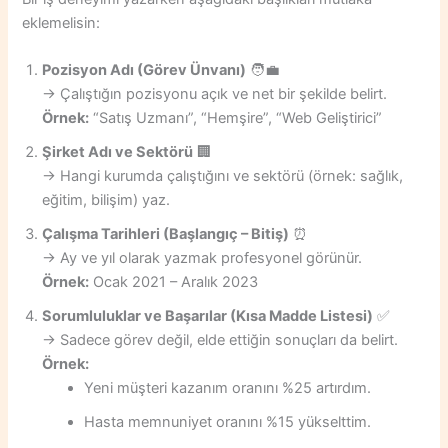
eklemelisin:
Pozisyon Adı (Görev Ünvanı)
🧑‍💼
→ Çalıştığın pozisyonu açık ve net bir şekilde belirt.
Örnek:
“Satış Uzmanı”, “Hemşire”, “Web Geliştirici”
Şirket Adı ve Sektörü
🏢
→ Hangi kurumda çalıştığını ve sektörü (örnek: sağlık,
eğitim, bilişim) yaz.
Çalışma Tarihleri (Başlangıç – Bitiş)
⏰
→ Ay ve yıl olarak yazmak profesyonel görünür.
Örnek:
Ocak 2021 – Aralık 2023
Sorumluluklar ve Başarılar (Kısa Madde Listesi)
✅
→ Sadece görev değil, elde ettiğin sonuçları da belirt.
Örnek:
Yeni müşteri kazanım oranını %25 artırdım.
Hasta memnuniyet oranını %15 yükselttim.