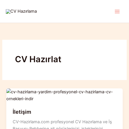
İçeriğe
atla
CV Hazırlat
İletişim
CV-Hazirlama.com profesyonel CV Hazırlama ve İş
Başvuru Rehberine ait görüşlerinizi, isteklerinizi,