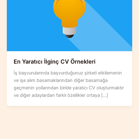
En Yaratıcı İlginç CV Örnekleri
İş başvurularında başvurduğunuz şirketi etkilemenin
ve işe alım basamaklarından diğer basamağa
geçmenin yollarından biride yaratıcı CV oluşturmaktır
ve diğer adaylardan farklı özellikler ortaya […]