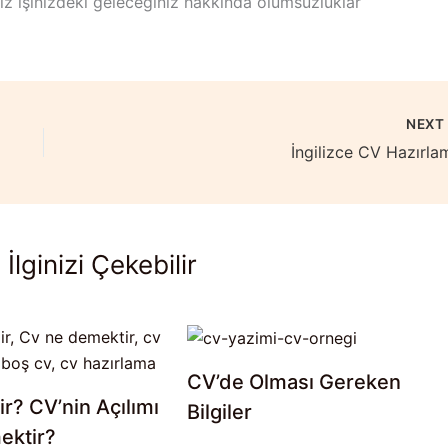
iz işinizdeki geleceğiniz hakkında olumsuzluklar
NEX
İngilizce CV Hazırla
İlginizi Çekebilir
CV’de Olması Gereken
r? CV’nin Açılımı
Bilgiler
ektir?