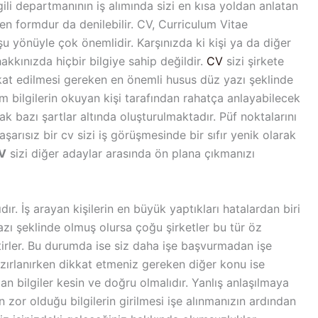
gili departmanının iş alımında sizi en kısa yoldan anlatan
en formdur da denilebilir. CV, Curriculum Vitae
 şu yönüyle çok önemlidir. Karşınızda ki kişi ya da diğer
 hakkınızda hiçbir bilgiye sahip değildir.
CV
sizi şirkete
kkat edilmesi gereken en önemli husus düz yazı şeklinde
m bilgilerin okuyan kişi tarafından rahatça anlayabilecek
ak bazı şartlar altında oluşturulmaktadır. Püf noktalarını
şarısız bir cv sizi iş görüşmesinde bir sıfır yenik olarak
CV
sizi diğer adaylar arasında ön plana çıkmanızı
. İş arayan kişilerin en büyük yaptıkları hatalardan biri
azı şeklinde olmuş olursa çoğu şirketler bu tür öz
rler. Bu durumda ise siz daha işe başvurmadan işe
zırlanırken dikkat etmeniz gereken diğer konu ise
an bilgiler kesin ve doğru olmalıdır. Yanlış anlaşılmaya
 zor olduğu bilgilerin girilmesi işe alınmanızın ardından