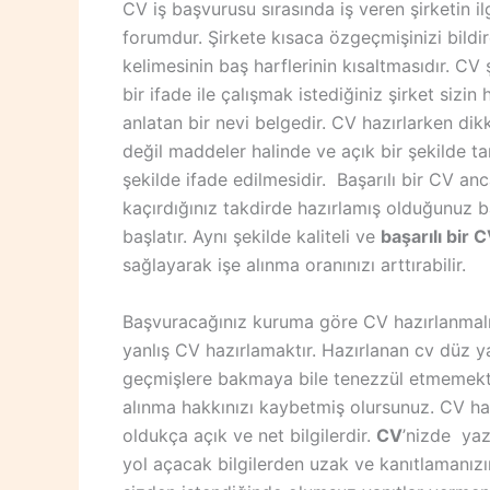
CV iş başvurusu sırasında iş veren şirketin il
forumdur. Şirkete kısaca özgeçmişinizi bildir
kelimesinin baş harflerinin kısaltmasıdır. CV
bir ifade ile çalışmak istediğiniz şirket sizin
anlatan bir nevi belgedir. CV hazırlarken di
değil maddeler halinde ve açık bir şekilde ta
şekilde ifade edilmesidir. Başarılı bir CV anc
kaçırdığınız takdirde hazırlamış olduğunuz ba
başlatır. Aynı şekilde kaliteli ve
başarılı bir 
sağlayarak işe alınma oranınızı arttırabilir.
Başvuracağınız kuruma göre CV hazırlanmalıdır
yanlış CV hazırlamaktır. Hazırlanan cv düz y
geçmişlere bakmaya bile tenezzül etmemekti
alınma hakkınızı kaybetmiş olursunuz. CV ha
oldukça açık ve net bilgilerdir.
CV
’nizde yaz
yol açacak bilgilerden uzak ve kanıtlamanızın