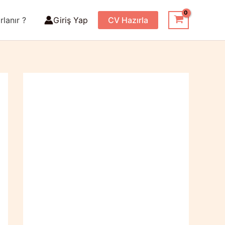
rlanır ?
Giriş Yap
CV Hazırla