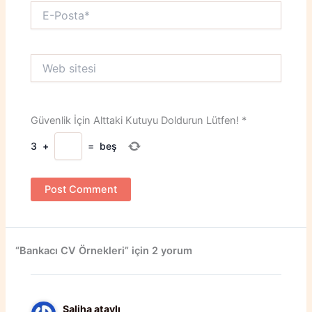
E-
Posta*
Web
sitesi
Güvenlik İçin Alttaki Kutuyu Doldurun Lütfen!
*
3
+
=
beş
“Bankacı CV Örnekleri” için 2 yorum
Saliha ataylı