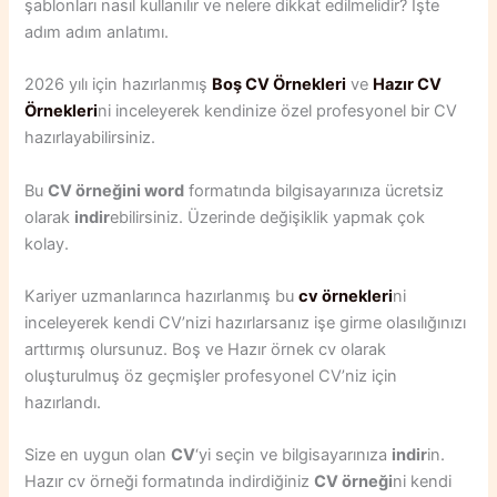
şablonları nasıl kullanılır ve nelere dikkat edilmelidir? İşte
adım adım anlatımı.
2026 yılı için hazırlanmış
Boş CV Örnekleri
ve
Hazır CV
Örnekleri
ni inceleyerek kendinize özel profesyonel bir CV
hazırlayabilirsiniz.
Bu
CV örneğini word
formatında bilgisayarınıza ücretsiz
olarak
indir
ebilirsiniz. Üzerinde değişiklik yapmak çok
kolay.
Kariyer uzmanlarınca hazırlanmış bu
cv örnekleri
ni
inceleyerek kendi CV’nizi hazırlarsanız işe girme olasılığınızı
arttırmış olursunuz. Boş ve Hazır örnek cv olarak
oluşturulmuş öz geçmişler profesyonel CV’niz için
hazırlandı.
Size en uygun olan
CV
‘yi seçin ve bilgisayarınıza
indir
in.
Hazır cv örneği
formatında indirdiğiniz
CV örneği
ni kendi