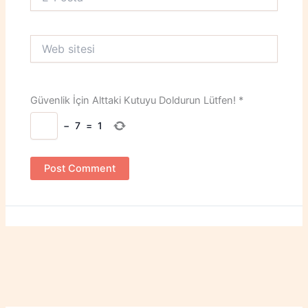
Posta*
Web
sitesi
Güvenlik İçin Alttaki Kutuyu Doldurun Lütfen!
*
−
7
=
1