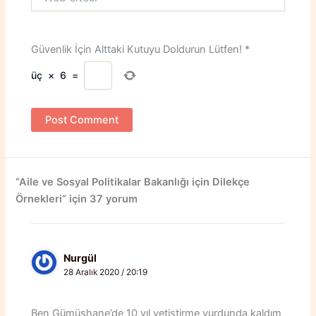
sitesi
Güvenlik İçin Alttaki Kutuyu Doldurun Lütfen!
*
üç
×
6
=
“Aile ve Sosyal Politikalar Bakanlığı için Dilekçe
Örnekleri” için 37 yorum
Nurgül
28 Aralık 2020 / 20:19
Ben Gümüşhane’de 10 yıl yetiştirme yurdunda kaldım