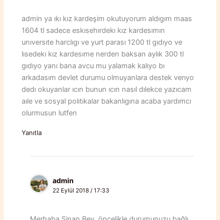
admin ya ıkı kız kardeşim okutuyorum aldıgım maas
1604 tl sadece eskısehırdekı kız kardesımın
unıversıte harclıgı ve yurt parası 1200 tl gıdıyo ve
lısedekı kız kardesıme nerden baksan aylık 300 tl
gıdıyo yanı bana avcu mu yalamak kalıyo bı
arkadasım devlet durumu olmuyanlara destek verıyo
dedı okuyanlar ıcın bunun ıcın nasıl dılekce yazıcam
aıle ve sosyal polıtıkalar bakanlıgına acaba yardımcı
olurmusun lutfen
Yanıtla
admin
22 Eylül 2018 / 17:33
Merhaba Sinan Bey, öncelikle durumunuzu bağlı