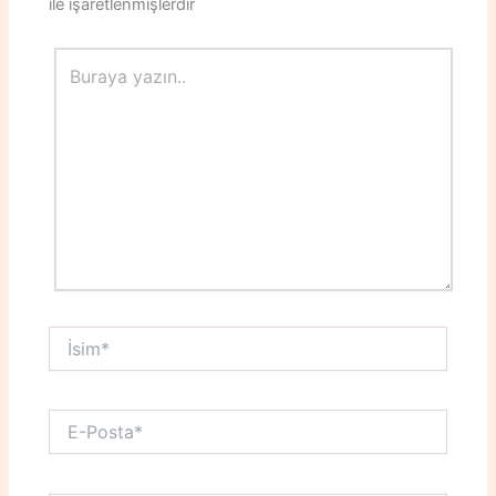
ile işaretlenmişlerdir
Buraya
yazın..
İsim*
E-
Posta*