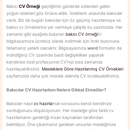
Bakıcı
CV Örneği
geçtiğimiz günlerde sizlerden gelen
yoğun istekleri göz önüne aldık. İsteklerin arasında bakıcılar
vardı. Biz de bugün bakıcılar için öz geçmiş hazırlamaya ve
bakıcı cv örneklerine yer vermeye çalıştık bu yazımızda. Her
zamanki gibi aşağıda bulunan
bakıcı CV örneği
ni
bilgisayarınıza ücretsiz olarak indirmek için İndir butonuna
tıklamanız yeterli olacaktır. Bilgisayarınıza
word
formatın da
indirdiğiniz CV üzerinde basit değişiklikler yaparak
kendinize özel profesyonel CV’nizi kısa zamanda
hazırlayabilirsiniz.
Mesleklere Göre Hazırlanmış CV Örnekleri
sayfamızda daha çok meslek dalında CV inceleyebilirsiniz.
Bakıcılar CV Hazırlarken Nelere Dikkat Etmeliler?
Bakıcılar nasıl
cv hazırla
malı sorusunu kendi kendinize
sorduğunuzu düşünüyorum. Her mesleğe göre farklı cv
hazırlamanın gerektiği insan kaynakları tarafından
belirtiliyor. Öne çıkarmanız gereken unsurlar mesleğinize