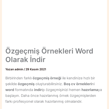
Özgeçmiş Örnekleri Word
Olarak İndir
Yazan
admin
/
29 Kasım 2021
Birbirinden farklı
özgeçmiş örneği
ile kendinize hızlı bir
şekilde
özgeçmiş
oluşturabilirsiniz.
Boş cv örnekleri
ni
word
formatında
indir
ip özgeçmişinizi hemen
hazırlama
ya
başlayın. Daha önce hazırlanmış örnek özgeçmişlerden
farkı profesyonel olarak hazırlanmış olmalarıdır.